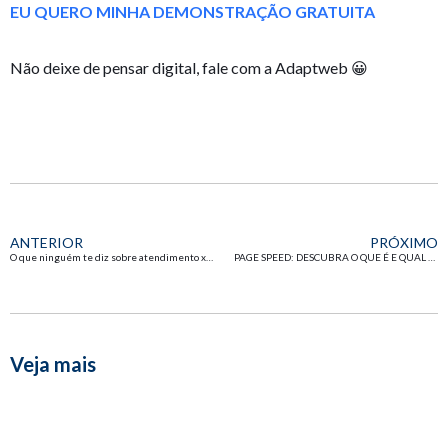
EU QUERO MINHA DEMONSTRAÇÃO GRATUITA
Não deixe de pensar digital, fale com a Adaptweb 😀
ANTERIOR
PRÓXIMO
O que ninguém te diz sobre atendimento x customer success
PAGE SPEED: DESCUBRA O QUE É E QUAL O IMPACTO NO SEU SITE
Veja mais