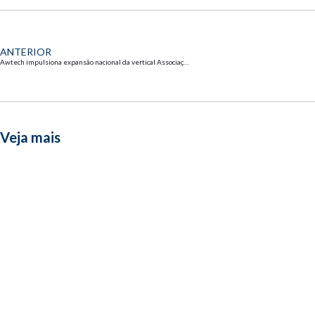
ANTERIOR
Awtech impulsiona expansão nacional da vertical Associações do Futuro em parceria com a FACISC
Veja mais