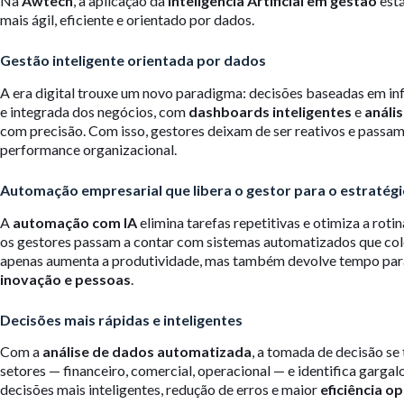
Na
Awtech
, a aplicação da
Inteligência Artificial em gestão
está
mais ágil, eficiente e orientado por dados.
Gestão inteligente orientada por dados
A era digital trouxe um novo paradigma: decisões baseadas em i
e integrada dos negócios, com
dashboards inteligentes
e
análi
com precisão. Com isso, gestores deixam de ser reativos e passam
performance organizacional.
Automação empresarial que libera o gestor para o estratég
A
automação com IA
elimina tarefas repetitivas e otimiza a roti
os gestores passam a contar com sistemas automatizados que col
apenas aumenta a produtividade, mas também devolve tempo para
inovação e pessoas
.
Decisões mais rápidas e inteligentes
Com a
análise de dados automatizada
, a tomada de decisão se
setores — financeiro, comercial, operacional — e identifica garg
decisões mais inteligentes, redução de erros e maior
eficiência o