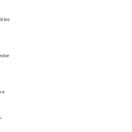
órios
estor
o e
s
.