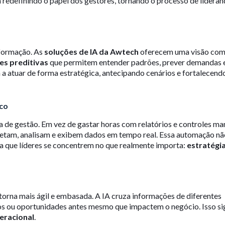
 redefinindo o papel dos gestores, tornando o processo de lideran
nformação. As
soluções de IA da Awtech
oferecem uma visão com
ses preditivas
que permitem entender padrões, prever demandas e
 a atuar de forma estratégica, antecipando cenários e fortalecend
ico
na de gestão. Em vez de gastar horas com relatórios e controles ma
etam, analisam e exibem dados em tempo real. Essa automação nã
 que líderes se concentrem no que realmente importa:
estratégia
 torna mais ágil e embasada. A IA cruza informações de diferentes
alos ou oportunidades antes mesmo que impactem o negócio. Isso si
peracional
.