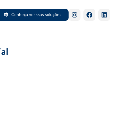
Conheça nosssas soluções
ial