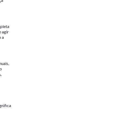
ça
pleta
 agir
o a
nuais,
o
,
gnifica