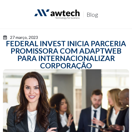
P
u
Blog
l
a
r
p
27 março, 2023
a
FEDERAL INVEST INICIA PARCERIA
r
PROMISSORA COM ADAPTWEB
a
o
PARA INTERNACIONALIZAR
c
CORPORAÇÃO
o
n
t
e
ú
d
o