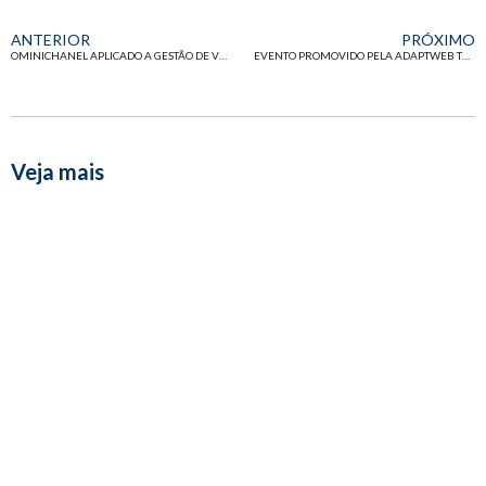
ANTERIOR
PRÓXIMO
OMINICHANEL APLICADO A GESTÃO DE VENDAS EM NEGÓCIOS B2B
EVENTO PROMOVIDO PELA ADAPTWEB TEM VAGAS ESGOTADAS EM MENOS DE 30 DIAS DE DIVULGAÇÃO
Veja mais