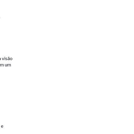
m
 visão
 em um
 e