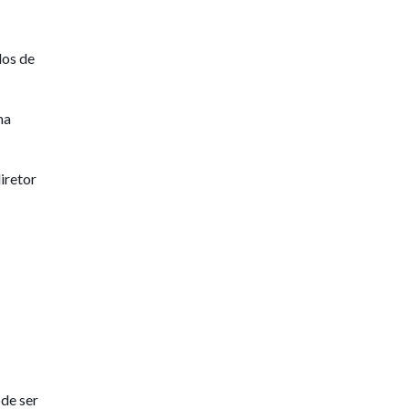
los de
ma
iretor
de ser