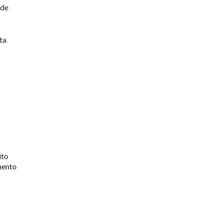
ode
ta
ito
mento