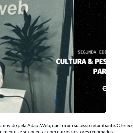
omovido pela AdaptWeb, que foi um sucesso retumbante. Oferec
ecimentos e se conectar com outros gestores renomados.