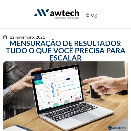
P
u
Blog
l
a
r
p
22 novembro, 2021
a
MENSURAÇÃO DE RESULTADOS:
r
TUDO O QUE VOCÊ PRECISA PARA
a
o
ESCALAR
c
o
n
t
e
ú
d
o