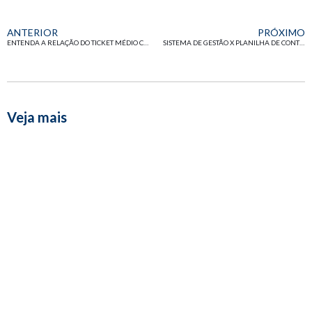
ANTERIOR
PRÓXIMO
ENTENDA A RELAÇÃO DO TICKET MÉDIO COM O CONTROLE FINANCEIRO EMPRESARIAL
SISTEMA DE GESTÃO X PLANILHA DE CONTROLE: QUAL ESCOLHER?
Veja mais