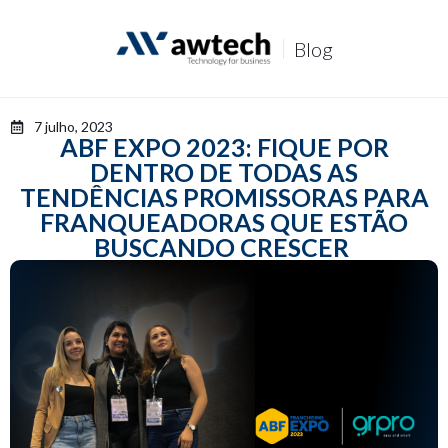
P
u
Blog
l
a
r
p
7 julho, 2023
a
ABF EXPO 2023: FIQUE POR
r
DENTRO DE TODAS AS
a
o
TENDÊNCIAS PROMISSORAS PARA
c
FRANQUEADORAS QUE ESTÃO
o
BUSCANDO CRESCER
n
t
e
ú
d
o