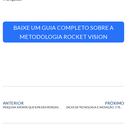
BAIXE UM GUIA COMPLETO SOBRE A
METODOLOGIA ROCKET VISION
ANTERIOR
PRÓXIMO
PESQUISA APONTA QUE 83% DAS PESSOAS TÊM O HÁBITO DE FINGIR QUE ESTÃO TRABALHANDO
DICAS DE TECNOLOGIA E INOVAÇÃO: 3 TENDÊNCIAS PARA A SUA FRANQUEADORA