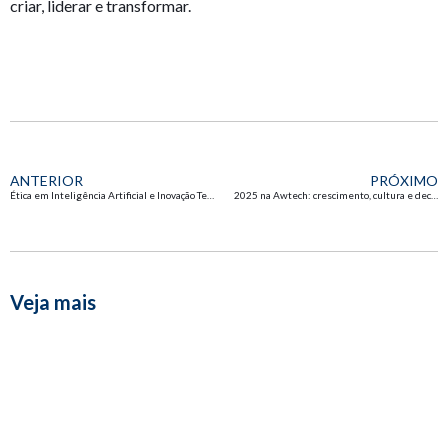
criar, liderar e transformar.
ANTERIOR
PRÓXIMO
Ética em Inteligência Artificial e Inovação Tecnológica: o novo pilar das empresas modernas
2025 na Awtech: crescimento, cultura e decisões que moldaram o futuro
Veja mais