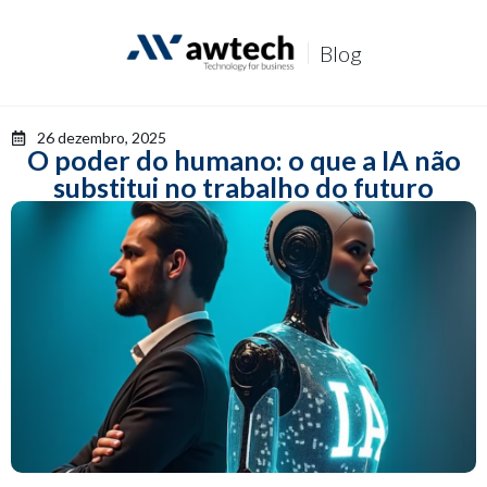
P
u
Blog
l
a
r
p
26 dezembro, 2025
a
O poder do humano: o que a IA não
r
substitui no trabalho do futuro
a
o
c
o
n
t
e
ú
d
o